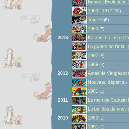
Bonnes Evolutions
(
1969 - 1977
(DE)
Tome 2
(E)
1990
(E)
2013
Ka-zar - La Loi de l
La guerre de l'infini
(
1992
(E)
1989
(E)
2012
Actes de Vengeanc
Nouveau départ
(E)
1981
(E)
2011
La mort de Captain 
Le bal des damnés
(
2010
1980
(E)
1991
(E)