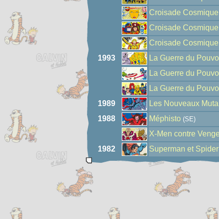
Croisade Cosmique
Croisade Cosmique
Croisade Cosmique
1993
La Guerre du Pouvo
La Guerre du Pouvo
La Guerre du Pouvo
1989
Les Nouveaux Mutan
1988
Méphisto
(SE)
X-Men contre Veng
1982
Superman et Spide