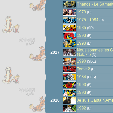
Thanos - Le Samari
1979
(E)
1975 - 1984
(D)
1985
(SD)
1993
(E)
1993
(E)
Nous sommes les Ga
2017
Galaxie
(D)
1990
(SDE)
Tome 2
(E)
1984
(DES)
1993
(E)
1993
(E)
2016
Je suis Captain Ame
1992
(E)