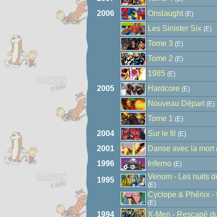
2006
Onslaught
(E)
Les Sinister Six
(E)
Tome 3
(E)
Tome 2
(E)
1985
(E)
2005
Hardcore
(E)
Nouveau Départ
(E)
Tome 1
(E)
2004
Sur le fil
(E)
2001
Danse avec la mort
1996
Inferno
(E)
Venom - Les nuits 
1995
(E)
Cyclope & Phénix - L
(E)
1994
X-Men - Rescapé du