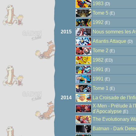
1983
(D)
Tome 5
(E)
1992
(E)
2015
Nous sommes les A
Atlantis Attaque
(D)
Tome 2
(E)
1982
(ED)
1991
(E)
1991
(E)
Tome 1
(E)
2014
La Croisade de l'Infi
X-Men - Prélude à l
d'Apocalypse
(E)
The Evolutionary W
Batman - Dark Detec