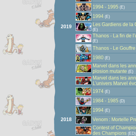
1994 - 1995
(E)
1994
(E)
Les Gardiens de la 
2019
(E)
Thanos - La fin de l
(E)
Thanos - Le Gouffre d
1980
(E)
Marvel dans les ann
plosion mutante
(E)
Marvel dans les ann
L'univers Marvel év
1974
(E)
1984 - 1985
(D)
1994
(E)
2018
Venom : Mortelle Pr
Contest of Champion
des Champions
(ED)