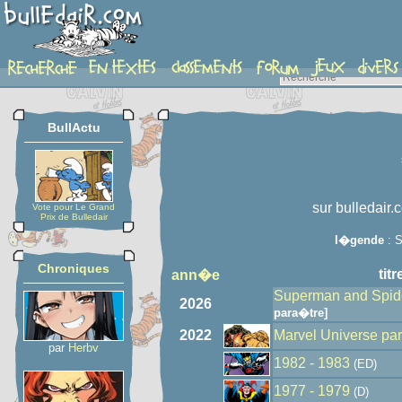
auteur
BullActu
sur bulledair.
Vote pour Le Grand
Prix de Bulledair
l�gende
: S
Chroniques
titr
ann�e
Superman and Spid
2026
para�tre]
2022
Marvel Universe pa
par
Herbv
1982 - 1983
(ED)
1977 - 1979
(D)