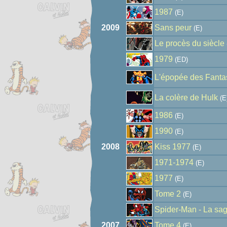
1987
(E)
2009
Sans peur
(E)
Le procès du siècle
1979
(ED)
L'épopée des Fantas
La colère de Hulk
(E
1986
(E)
1990
(E)
2008
Kiss 1977
(E)
1971-1974
(E)
1977
(E)
Tome 2
(E)
Spider-Man - La sag
2007
Tome 4
(E)