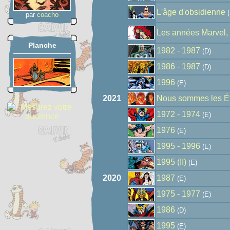
L'âge d'obsidienne
(
par
coacho
Les années Marvel,
Planche
1982 - 1987
(D)
1986 - 1987
(D)
1996
(E)
2021
Nous sommes les Ét
1972 - 1974
(E)
1976
(E)
1995 - 1996
(E)
1995 (II)
(E)
2020
1987
(E)
1975 - 1977
(E)
1986
(D)
1995
(E)