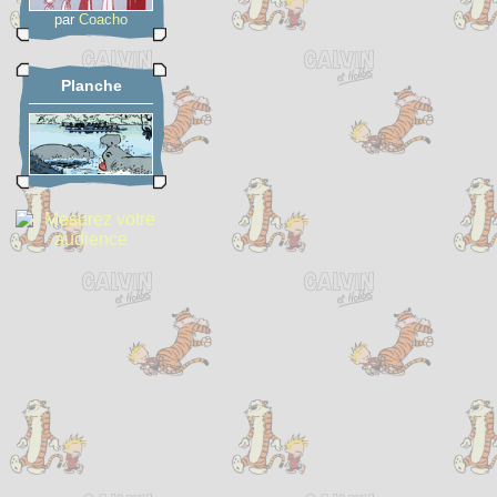
par
Coacho
Planche