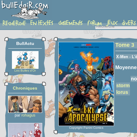
detail-etoiles
BullActu
Tome 3
X-Men - L'
Moyenne
Les Bulles d'Or
no
storm
Chroniques
lorus
par
rohagus
Copyright Panini Comics