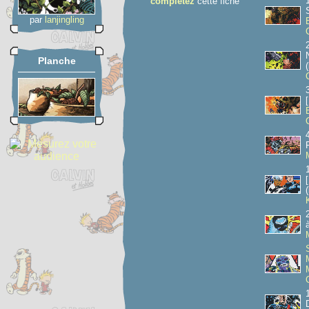
complétez
cette fiche
par
lanjingling
Planche
(
(