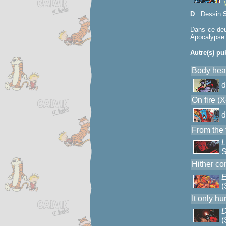
D
:
D
essin
Dans ce deu
Apocalypse 
Autre(s) pu
Body heat
On fire (
From the 
L
S
Hither co
E
(
It only h
D
(