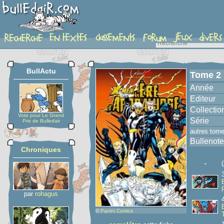
album
BullActu
Tome 2
Année
Editeur
Collectio
Vote pour Le Grand
Série
Prix de Bulledair
autres tom
Bullenote
Chroniques
-
par
rohagus
©
Panini Comics