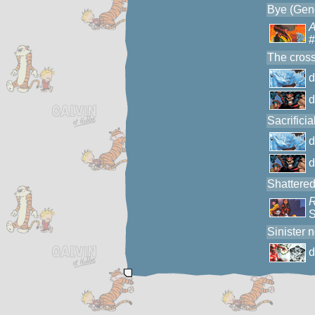
Bye (Gene
A
#
The cros
Sacrifici
Shattere
R
S
Sinister 