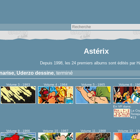
Astérix
Depuis 1998, les 24 premiers albums sont édités par H
narise, Uderzo dessine
, terminé
Volume 3 - 1963
Volume 4 - 1964
Volume 5 - 1965
Volume 6 - 19
En VF dans:
La Cry
Toniq
#13
Volume 9 - 1966
Volume 10 - 1967
Volume 11 - 1968
Volume 12 - 1