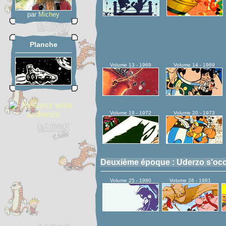
par
Michey
Planche
Volume 13 - 1969
Volume 14 - 1969
Volume 19 - 1972
Volume 20 - 1973
Deuxième époque : Uderzo s'occu
Volume 25 - 1980
Volume 26 - 1981