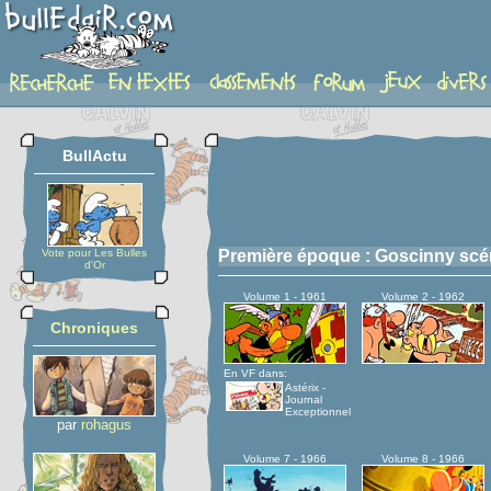
serie
BullActu
Vote pour Les Bulles
Première époque : Goscinny scé
d'Or
Volume 1 - 1961
Volume 2 - 1962
Chroniques
En VF dans:
Astérix -
Journal
Exceptionnel
par
rohagus
Volume 7 - 1966
Volume 8 - 1966