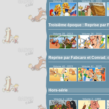
Volume 31 - 2001
Volume 32 - 2003
Troisième époque : Reprise par F
Volume 35 - 2013
Volume 36 - 2015
Reprise par Fabcaro et Conrad
, 
Volume 40 - 2023
Volume 41 - 2025
Hors-série
Volume 1 - 1976
Volume 2 - 1989