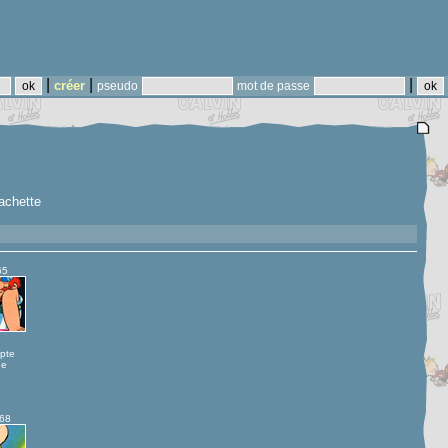
|
|
|
créer
pseudo
mot de passe
achette
65
pte
ue
968