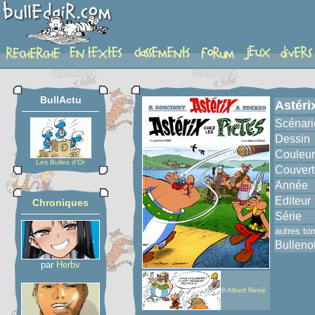
album
BullActu
Astéri
Scénari
Dessin
Couleur
Les Bulles d'Or
Couvert
Année
Editeur
Chroniques
Série
autres to
Bulleno
par
Herbv
©
Albert René