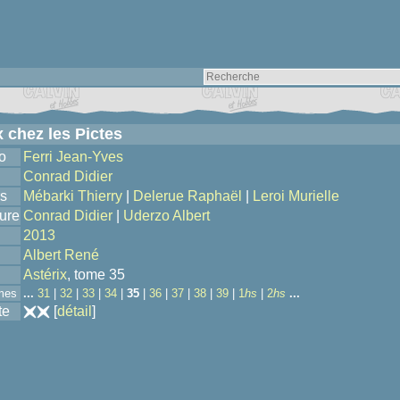
x chez les Pictes
o
Ferri Jean-Yves
Conrad Didier
s
Mébarki Thierry
|
Delerue Raphaël
|
Leroi Murielle
ure
Conrad Didier
|
Uderzo Albert
2013
Albert René
Astérix
, tome 35
mes
...
31
|
32
|
33
|
34
|
35
|
36
|
37
|
38
|
39
|
1
hs
|
2
hs
...
te
[
détail
]