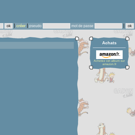
|
|
|
créer
pseudo
mot de passe
Achats
Achetez cet album sur
amazon.fr