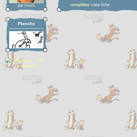
complétez
cette fiche
par
bourle
Planche