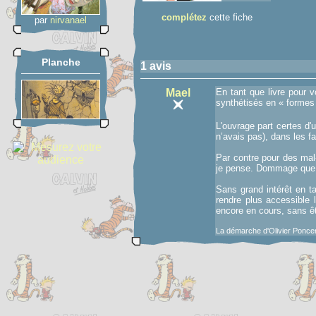
complétez
cette fiche
par
nirvanael
Planche
1 avis
Mael
En tant que livre pour v
synthétisés en « formes »
L'ouvrage part certes d'u
n’avais pas), dans les f
Par contre pour des mal
je pense. Dommage que le
Sans grand intérêt en ta
rendre plus accessible l
encore en cours, sans êt
La démarche d'Olivier Poncer