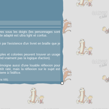
aires sous les doigts (les personnages sont
e adapté est ultra light et confus.
ar l'existence d'un livret en braille que je
mples et colorées peuvent trouver un usage
d vraiment pas la logique d'action).
témoigne aussi d'une louable réflexion pour
ôt raté, mais la réflexion sur le sujet est
rre à l'édifice.
s VIII).