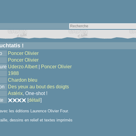
uchtatis !
o
Poncer Olivier
Poncer Olivier
ure
Uderzo Albert
|
Poncer Olivier
1988
Chardon bleu
ion
Des yeux au bout des doigts
Astérix
, One-shot !
te
[
détail
]
avec les éditions Laurence Olivier Four.
raille, dessins en relief et textes imprimés