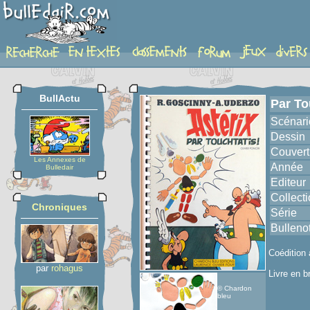
album
BullActu
Par To
Scénari
Dessin
Couvert
Les Annexes de
Année
Bulledair
Editeur
Collect
Chroniques
Série
Bulleno
Coédition 
par
rohagus
Livre en b
© Chardon
bleu