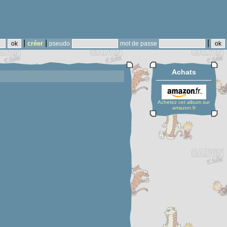
|
|
|
créer
pseudo
mot de passe
Achats
Achetez cet album sur
amazon.fr