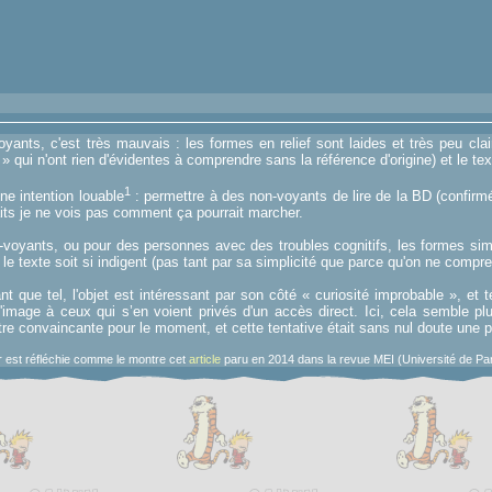
oyants, c'est très mauvais : les formes en relief sont laides et très peu cl
 qui n'ont rien d'évidentes à comprendre sans la référence d'origine) et le text
1
ne intention louable
: permettre à des non-voyants de lire de la BD (confirmé p
aits je ne vois pas comment ça pourrait marcher.
-voyants, ou pour des personnes avec des troubles cognitifs, les formes si
 texte soit si indigent (pas tant par sa simplicité que parce qu'on ne compren
nt que tel, l'objet est intéressant par son côté « curiosité improbable », et 
'image à ceux qui s’en voient privés d'un accès direct. Ici, cela semble plut
re convaincante pour le moment, et cette tentative était sans nul doute une pie
 est réfléchie comme le montre cet
article
paru en 2014 dans la revue MEI (Université de Pari