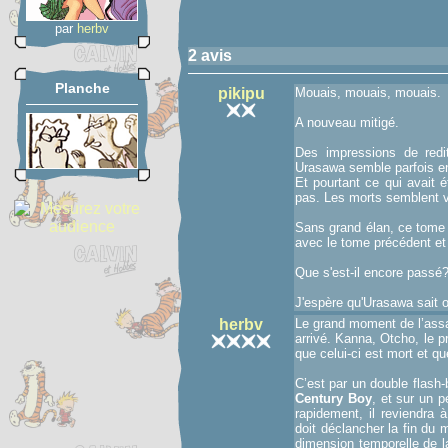
par
herbv
2 avis
Planche
pikipu
Mouais, mouais, mouais.
A nouveau mitigé.
Des impressions de redit
Urasawa semble parfois en
Et pourtant ce qui avait é
pas. Les morts semblent viv
Sans grand élan, ce tome c
avec le tome précédent et 
Que s'est-il encore passé
J'espère qu'Urasawa sait 
herbv
Le grand moment de l’assa
arrivé. Kanna, Otcho, le pr
que celui-ci est mort et qu
C’est par un double flas
Century Boy
, et sur un 
rapidement, il reviendra 
doit déclancher la fin du 
dimension temporelle de l