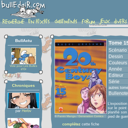
album
BullActu
Tome 1
Scénario
Dessin
Couleurs
Vote pour Les Bulles
Année
d'Or
Editeur
Série
Chroniques
autres tom
Bullenote
L'expositio
sur le poin
par
Herbv
planifié son
pied de gue
©
Panini Manga / Generation Comics
complétez
cette fiche