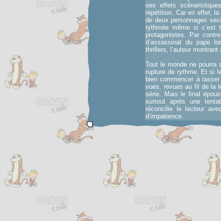
ses effets scénaristiqu
répétition. Car en effet, 
de deux personnages secon
rythmée même si c’est to
protagonistes. Par contr
d’assassinat du pape lor
thrillers, l’auteur montran
Tout le monde ne pourra a
rupture de rythme. Et si le
bien commencer à lasser d
vues, revues au fil de la
série. Mais le final épous
surtout après une tenta
réconcilie le lecteur ave
d’impatience.