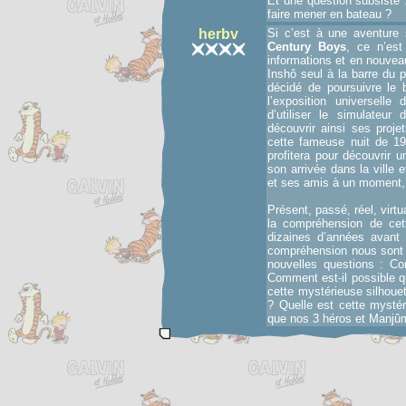
Et une question subsiste 
faire mener en bateau ?
herbv
Si c’est à une aventure
Century Boys
, ce n’es
informations et en nouve
Inshô seul à la barre du pa
décidé de poursuivre le 
l’exposition universell
d’utiliser le simulateur
découvrir ainsi ses proje
cette fameuse nuit de 19
profitera pour découvrir
son arrivée dans la ville 
et ses amis à un moment, 
Présent, passé, réel, virtu
la compréhension de cet
dizaines d’années avant
compréhension nous sont d
nouvelles questions : C
Comment est-il possible qu
cette mystérieuse silhouet
? Quelle est cette mysté
que nos 3 héros et Manjûme