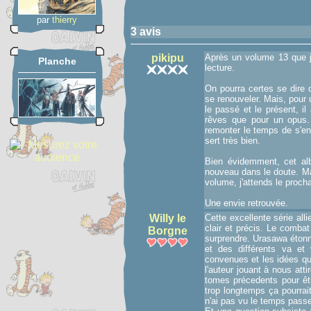
par
thierry
3 avis
pikipu
Après un volume 13 que j'a
Planche
lecture.
On pourra certes se dire 
se renouveler. Mais, pour u
le passé et le présent, i
rêves que pour un opus.
remonter le temps de s'en 
sert très bien.
Bien évidemment, cet al
nouveau dans le doute. Ma
volume, j'attends le proch
Une envie retrouvée.
Willy le
Cette excellente série all
clair et précis. Le comba
Borgne
surprendre. Urasawa étonn
et des différents va et 
convenues et les idées que
l'auteur jouant à nous atti
tomes précedents pour être
trop longtemps ça pourrai
n'ai pas vu le temps passe