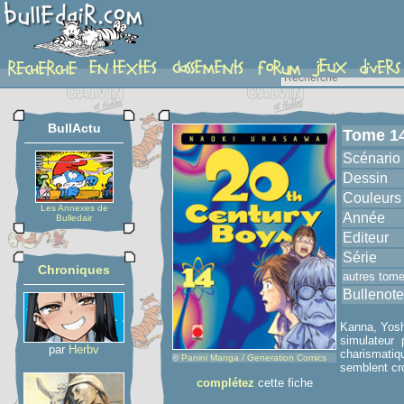
album
BullActu
Tome 1
Scénario
Dessin
Couleurs
Les Annexes de
Année
Bulledair
Editeur
Série
Chroniques
autres tom
Bullenote
Kanna, Yoshi
simulateur 
par
Herbv
charismatiqu
©
Panini Manga / Generation Comics
semblent cr
complétez
cette fiche