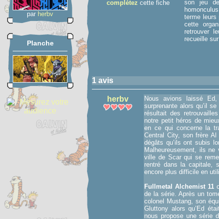
son jeu de
complétez
cette fiche
homonculus,
par
herbv
terme leurs 
cette organ
retrouver l
recueille su
Planche
1 avis
herbv
Nous avions laissé Ed, 
surprenante alors qu’il se
résultait des retrouvail
notre petit héros de mie
en ce qui concerne la t
Central City, son frère A
dégâts qu’ils ont subis l
Malheureusement, ils ne v
ville de Scar qui se reme
rentré dans la capitale,
encore plus difficile en uti
Fullmetal Alchemist 11
c
de la série. Après un tom
colonel Mustang, son équi
Gluttony alors qu’Ed étai
nous propose une série de