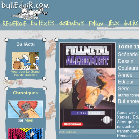
album
BullActu
Tome 1
Scénario
Dessin
Couleurs
Vote pour Le Grand
Année
Prix de Bulledair
Editeur
Série
Chroniques
autres tom
Bullenote
Après avoir 
Xerxes, Edw
par
Mael
Alors qu'il 
rencontre 
transmutati
©
Kurokawa
Pendant ce t