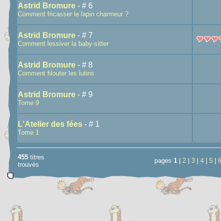
Astrid Bromure
- # 6
Comment fricasser le lapin charmeur ?
Astrid Bromure
- # 7
Comment lessiver la baby-sitter
Astrid Bromure
- # 8
Comment filouter les lutins
Astrid Bromure
- # 9
Tome 9
L'Atelier des fées
- # 1
Tome 1
455
titres
pages
1
|
2
|
3
|
4
|
5
|
trouvés