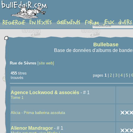
recherche
Bullebase
Base de données d'albums de bande
Rue de Sèvres
[site web]
455
titres
pages
1
|
2
|
3
|
4
|
5
|
trouvés
Agence Lockwood & associés
- # 1
Tome 1
Alicia - Prima ballerina assoluta
Alienor Mandragor
- # 1