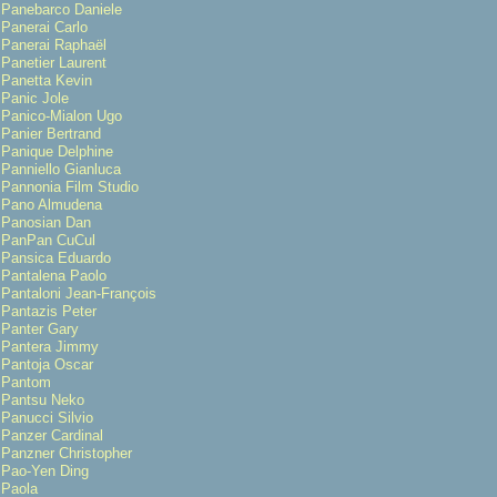
Panebarco Daniele
Panerai Carlo
Panerai Raphaël
Panetier Laurent
Panetta Kevin
Panic Jole
Panico-Mialon Ugo
Panier Bertrand
Panique Delphine
Panniello Gianluca
Pannonia Film Studio
Pano Almudena
Panosian Dan
PanPan CuCul
Pansica Eduardo
Pantalena Paolo
Pantaloni Jean-François
Pantazis Peter
Panter Gary
Pantera Jimmy
Pantoja Oscar
Pantom
Pantsu Neko
Panucci Silvio
Panzer Cardinal
Panzner Christopher
Pao-Yen Ding
Paola