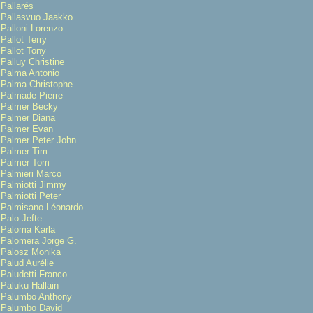
Pallarés
Pallasvuo Jaakko
Palloni Lorenzo
Pallot Terry
Pallot Tony
Palluy Christine
Palma Antonio
Palma Christophe
Palmade Pierre
Palmer Becky
Palmer Diana
Palmer Evan
Palmer Peter John
Palmer Tim
Palmer Tom
Palmieri Marco
Palmiotti Jimmy
Palmiotti Peter
Palmisano Léonardo
Palo Jefte
Paloma Karla
Palomera Jorge G.
Palosz Monika
Palud Aurélie
Paludetti Franco
Paluku Hallain
Palumbo Anthony
Palumbo David