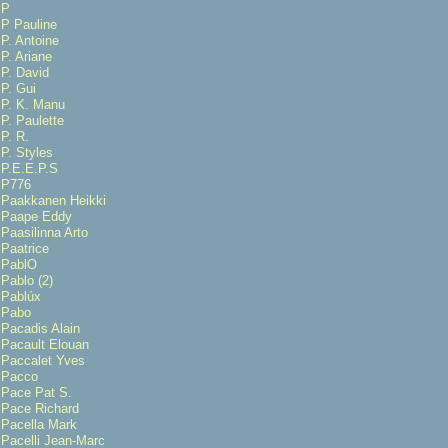
P
P Pauline
P. Antoine
P. Ariane
P. David
P. Gui
P. K. Manu
P. Paulette
P. R.
P. Styles
P.E.E.P.S
P776
Paakkanen Heikki
Paape Eddy
Paasilinna Arto
Paatrice
PablO
Pablo (2)
Pablúx
Pabo
Pacadis Alain
Pacault Elouan
Paccalet Yves
Pacco
Pace Pat S.
Pace Richard
Pacella Mark
Pacelli Jean-Marc