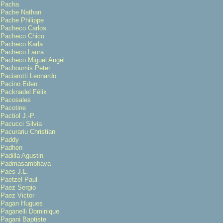
Pacha
Pache Nathan
Pache Philippe
Pacheco Carlos
Pacheco Chico
Pacheco Karla
Pacheco Laura
Pacheco Miguel Angel
Pachoumis Peter
Paciarotti Leonardo
Pacino Eden
Packnadel Félix
Pacosales
Pacotine
Pactiol J.-P.
Pacucci Silvia
Pacurariu Christian
Paddy
Padhen
Padilla Agustin
Padmasambhava
Paes J.L.
Paetzel Paul
Paez Sergio
Paez Victor
Pagan Hugues
Paganelli Dominique
Pagani Baptiste