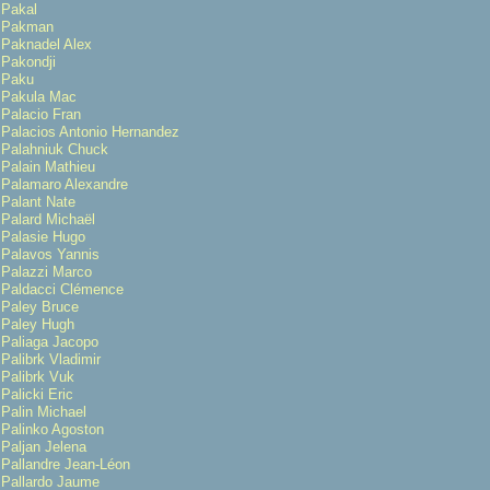
Pakal
Pakman
Paknadel Alex
Pakondji
Paku
Pakula Mac
Palacio Fran
Palacios Antonio Hernandez
Palahniuk Chuck
Palain Mathieu
Palamaro Alexandre
Palant Nate
Palard Michaël
Palasie Hugo
Palavos Yannis
Palazzi Marco
Paldacci Clémence
Paley Bruce
Paley Hugh
Paliaga Jacopo
Palibrk Vladimir
Palibrk Vuk
Palicki Eric
Palin Michael
Palinko Agoston
Paljan Jelena
Pallandre Jean-Léon
Pallardo Jaume