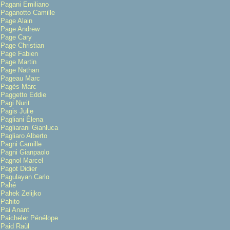
Pagani Emiliano
Paganotto Camille
Page Alain
Page Andrew
Page Cary
Page Christian
Page Fabien
Page Martin
Page Nathan
Pageau Marc
Pagès Marc
Paggetto Eddie
Pagi Nurit
Pagis Julie
Pagliani Élena
Pagliarani Gianluca
Pagliaro Alberto
Pagni Camille
Pagni Gianpaolo
Pagnol Marcel
Pagot Didier
Pagulayan Carlo
Pahé
Pahek Zelijko
Pahito
Pai Anant
Paicheler Pénélope
Paid Raùl