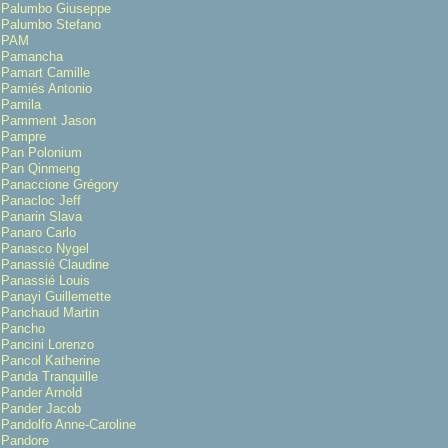
Palumbo Giuseppe
Palumbo Stefano
PAM
Pamancha
Pamart Camille
Pamiés Antonio
Pamila
Pamment Jason
Pampre
Pan Polonium
Pan Qinmeng
Panaccione Grégory
Panacloc Jeff
Panarin Slava
Panaro Carlo
Panasco Nygel
Panassié Claudine
Panassié Louis
Panayi Guillemette
Panchaud Martin
Pancho
Pancini Lorenzo
Pancol Katherine
Panda Tranquille
Pander Arnold
Pander Jacob
Pandolfo Anne-Caroline
Pandore