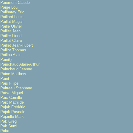
Paiement Claude
Paige Lou
Pailharey Eric
Paillard Louis
Paillat Magali
Paille Olivier
Pailler Jean
Pailler Lionel
Paillet Claire
Paillet Jean-Hubert
Paillot Thomas
Paillou Alain
Pain(t)
Painchaud Alain-Arthur
Painchaud Jeanne
Paine Matthew
Paint
Pais Filipe
Paitreau Stéphane
Païva Miguel
Paix Camille
Paix Mathilde
Pajak Frédéric
Pajak Pascale
Pajarillo Mark
Pak Greg
Pak Sumi
Paka