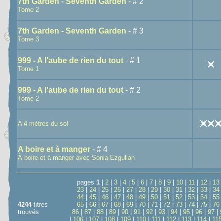
7th Garden - Seventh Garden
- # 2
Tome 2
7th Garden - Seventh Garden
- # 3
Tome 3
999 - A l'aube de rien du tout
- # 1
Tome 1
999 - A l'aube de rien du tout
- # 2
Tome 2
A 4 mètres du sol
A boire et à manger
- # 4
À boire et à manger avec Sonia Ezgulian
pages
1
|
2
|
3
|
4
|
5
|
6
|
7
|
8
|
9
|
10
|
11
|
12
|
13
23
|
24
|
25
|
26
|
27
|
28
|
29
|
30
|
31
|
32
|
33
|
34
44
|
45
|
46
|
47
|
48
|
49
|
50
|
51
|
52
|
53
|
54
|
55
4244
titres
65
|
66
|
67
|
68
|
69
|
70
|
71
|
72
|
73
|
74
|
75
|
76
trouvés
86
|
87
|
88
|
89
|
90
|
91
|
92
|
93
|
94
|
95
|
96
|
97
|
|
106
|
107
|
108
|
109
|
110
|
111
|
112
|
113
|
114
|
11