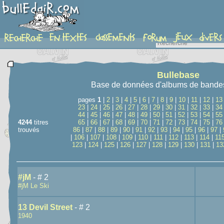
recherche
Bullebase
Base de données d'albums de bande
pages
1
|
2
|
3
|
4
|
5
|
6
|
7
|
8
|
9
|
10
|
11
|
12
|
13
23
|
24
|
25
|
26
|
27
|
28
|
29
|
30
|
31
|
32
|
33
|
34
44
|
45
|
46
|
47
|
48
|
49
|
50
|
51
|
52
|
53
|
54
|
55
4244
titres
65
|
66
|
67
|
68
|
69
|
70
|
71
|
72
|
73
|
74
|
75
|
76
trouvés
86
|
87
|
88
|
89
|
90
|
91
|
92
|
93
|
94
|
95
|
96
|
97
|
|
106
|
107
|
108
|
109
|
110
|
111
|
112
|
113
|
114
|
11
123
|
124
|
125
|
126
|
127
|
128
|
129
|
130
|
131
|
13
#jM
- # 2
#jM Le Ski
13 Devil Street
- # 2
1940