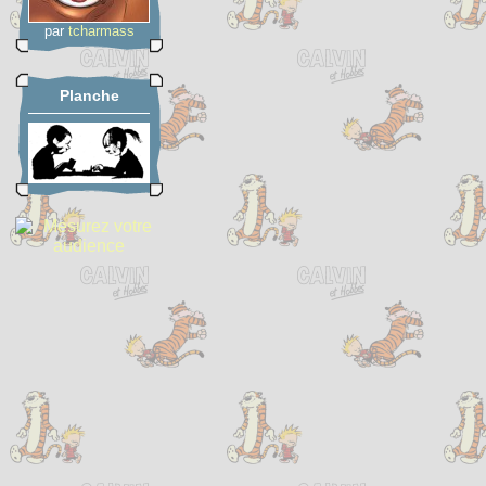
par
tcharmass
Planche