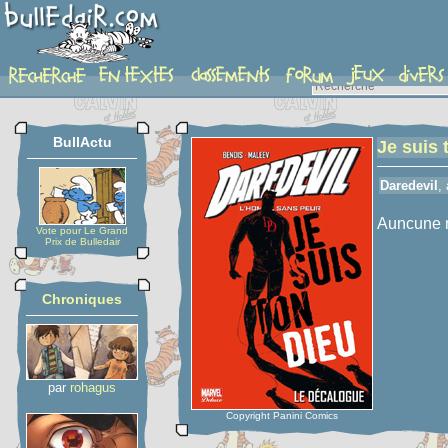
detail-etoiles
BullActu
Je suis 
Daredevil
,
Auncune n
Vote pour Le Grand
Prix de Bulledair
Chroniques
par
rohagus
Copyright Panini Comics