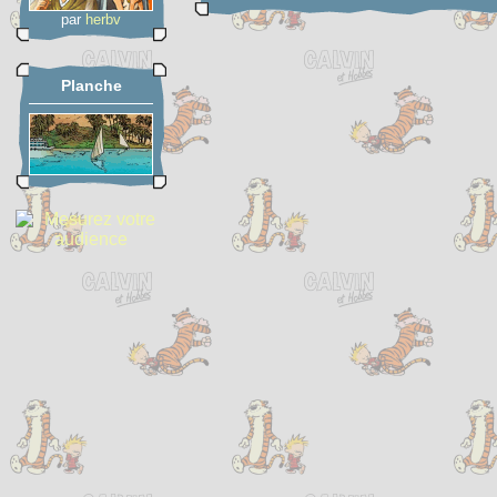
par
herbv
Planche