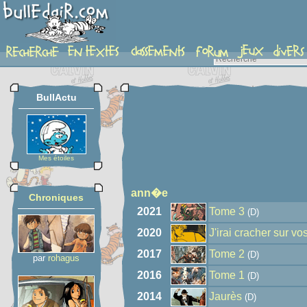
auteur
BullActu
Mes étoiles
ann�e
Chroniques
2021
Tome 3
(D)
2020
J'irai cracher sur v
2017
Tome 2
(D)
par
rohagus
2016
Tome 1
(D)
2014
Jaurès
(D)