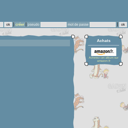
|
|
|
créer
pseudo
mot de passe
Achats
Achetez cet album sur
amazon.fr