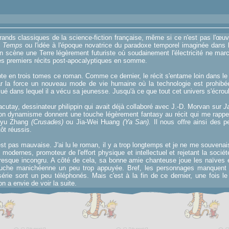
grands classiques de la science-fiction française, même si ce n'est pas l'œuv
s Temps
ou l'idée à l'époque novatrice du paradoxe temporel imaginée dans
 scène une Terre légèrement futuriste où soudainement l'électricité ne marche
es premiers récits post-apocalyptiques en somme.
e en trois tomes ce roman. Comme ce dernier, le récit s'entame loin dans l
ar la force un nouveau mode de vie humaine où la technologie est prohib
 dans lequel il a vécu sa jeunesse. Jusqu'à ce que tout cet univers s'écroul
utay, dessinateur philippin qui avait déjà collaboré avec J.-D. Morvan sur
J
 son dynamisme donnent une touche légèrement fantasy au récit qui me rappe
oyu Zhang
(Crusades)
ou Jia-Wei Huang
(Ya San).
Il nous offre ainsi des p
tôt réussis.
'est pas mauvaise. J'ai lu le roman, il y a trop longtemps et je ne me souvenais
modernes, promoteur de l'effort physique et intellectuel et rejetant la sociét
resque incongru. A côté de cela, sa bonne amie chanteuse joue les naïves e
touche manichéenne un peu trop appuyée. Bref, les personnages manquent
érie sont un peu téléphonés. Mais c'est à la fin de ce dernier, une fois 
n a envie de voir la suite.