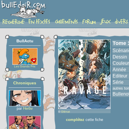
album
BullActu
Tome 
Scénari
Dessin
Couleur
Les Grands Prix
Année
Editeur
Série
Chroniques
autres to
Bulleno
par
Herbv
©
Glénat
complétez
cette fiche