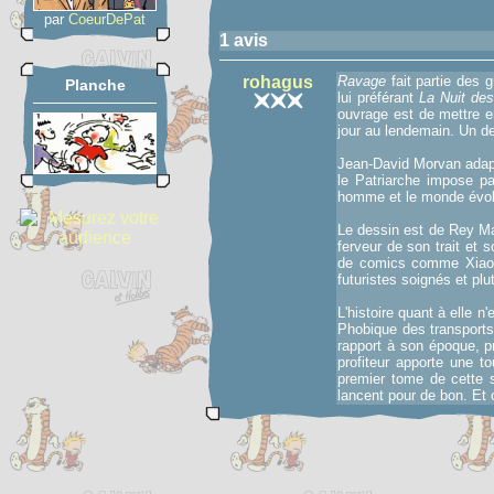
par
CoeurDePat
1 avis
rohagus
Ravage
fait partie des 
Planche
lui préférant
La Nuit de
ouvrage est de mettre en
jour au lendemain. Un d
Jean-David Morvan adapt
le Patriarche impose p
homme et le monde évolué
Le dessin est de Rey Mac
ferveur de son trait et
de comics comme Xia
futuristes soignés et plu
L'histoire quant à elle n
Phobique des transports 
rapport à son époque, p
profiteur apporte une 
premier tome de cette s
lancent pour de bon. Et o