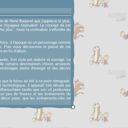
re de René Barjavel que j'apprécie le plus,
 le
Voyageur Imprudent.
Le concept de cet
 plus ; toute la civilisation s'effondre du
e futur, à l'époque où un personnage nommé
ée. Puis nous découvrons le passé de cet
e en fin d'album.
aurès.
Son style est réaliste et ouvragé. La
lle certains dessinateurs chinois amateurs
ersonnages pleins d'énergie et des décors
 que le héros ait été à ce point rétrograde.
é technologique, il apparaît très décalé par
ffarouchées tandis que son vil producteur
 un peu de finesse et les événements du
le décor posé, que les événements-clés se