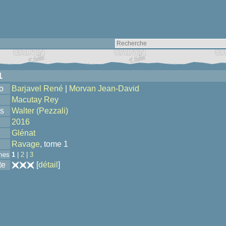
1
o
Barjavel René
|
Morvan Jean-David
Macutay Rey
s
Walter (Pezzali)
2016
Glénat
Ravage
, tome 1
mes
1
|
2
|
3
te
[
détail
]