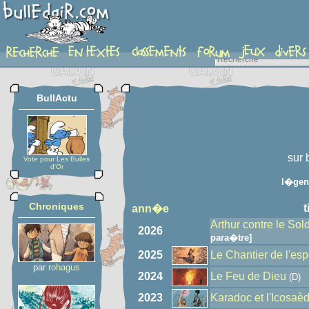
auteur
BullActu
sur 
Vote pour Les Bulles
d'Or
l�gen
Chroniques
t
ann�e
Arthur contre le Sol
2026
para�tre]
2025
Le Chantier de l'esp
par
rohagus
2024
Le Feu de Dieu
(D)
2023
Karadoc et l'Icosaè