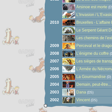
Arsinoe est morte
(D
L'Invasion / L'Evasi
2010
Bruxelles - L'affaire
Le Serpent Géant D
Les chemins de l'exi
2009
Perceval et le drago
2008
L'énigme du coffre
(
2007
Les sièges de trans
2006
L'Armée du Nécrom
2005
La Gourmandise
(D)
2004
Demain, peut-être...
2003
Dana
(DS)
2002
Vincent
(DS)