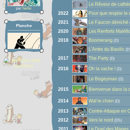
Le Rêveur de cathé
par
herbv
2022
Pour que respire le 
2021
Le Faucon déniché
Planche
2020
Les Renforts Maléfi
2018
Boomerang
(D)
L'Antre du Basilic
(D
2017
The Party
(D)
2016
Oh la vache !
(D)
Le Bogeyman
(D)
2015
Bienvenue dans la 
2014
Waf le chien
(D)
2013
Contre-Attaque en 
2012
Vers le nord
(DS)
2011
Le Duel des Mages