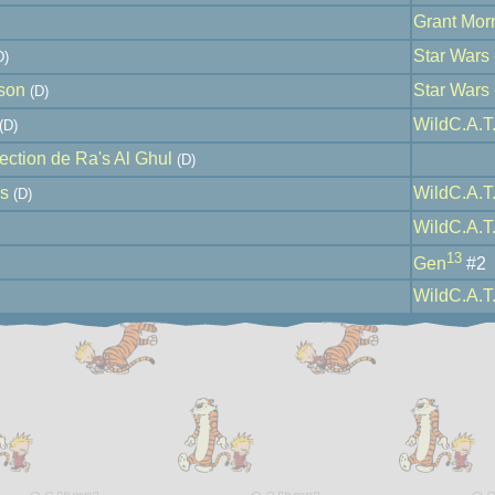
Grant Mor
Star Wars -
D)
ison
Star Wars 
(D)
WildC.A.T
(D)
ection de Ra's Al Ghul
(D)
es
WildC.A.T
(D)
WildC.A.T
13
Gen
#2
WildC.A.T