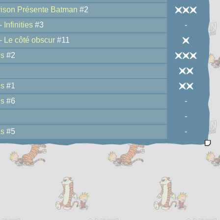
rison Présente Batman
#2
 Infinities
#3
-
- Le côté obscur
#11
.s
#2
.s
#1
.s
#6
-
-
.s
#5
-