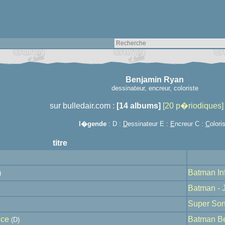
Benjamin Ryan
dessinateur, encreur, coloriste
sur bulledair.com :
[14 albums]
[20 p�riodiques]
l�gende
: D :
D
essinateur E :
E
ncreur C :
C
olori
titre
Batman Inf
)
Batman - 
Super So
nce
Batman B
(D)