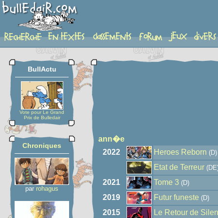
auteur
BullActu
Vote pour Le Grand
Prix de Bulledair
ann�e
Chroniques
2022
Heroes Reborn
(D)
Etat de Terreur
(DE
2021
Tome 3
(D)
par
rohagus
2019
Futur funeste
(D)
2015
Le Retour de Sile