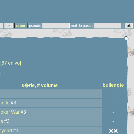
|
|
|
créer
pseudo
mot de passe
[67 en vo]
ste
bullenote
s�rie, # volume
-
inite
#3
-
Joker War
#3
-
ns
#3
-
eyond
#1