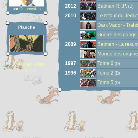
2012
Batman R.I.P.
(D)
par
Oslonovitch
2010
Le retour du Jedi
(
Dark Vador - Trah
Planche
Guerre des gangs
2009
Batman - La résurr
Monde des origin
1997
Tome 6
(D)
1996
Tome 2
(D)
Tome 5
(D)