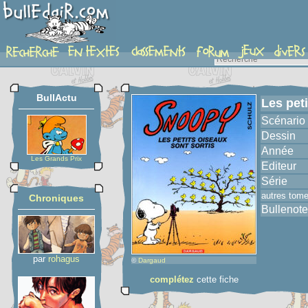
album
BullActu
Les peti
Scénario
Dessin
Année
Les Grands Prix
Editeur
Série
autres tom
Chroniques
Bullenote
par
rohagus
©
Dargaud
complétez
cette fiche