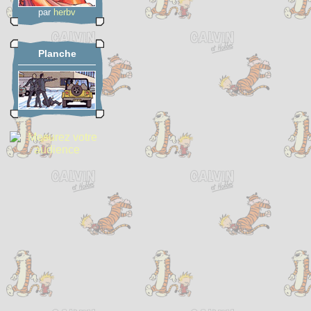
par
herbv
Planche