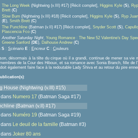
The Long Week
(Nightwing (v.III) #17) [Récit complet],
Higgins Kyle
(
S
),
Ryp
Brett
(
C
)
Slow Burn
(Nightwing (v.III) #18) [Récit complet],
Higgins Kyle
(
S
),
Ryp Juan
(
E
),
Smith Brett
(
C
)
The Punchline
(Batman (v.II) #17) [Récit complet],
Snyder Scott
(
S
),
Capull
Plascencia Fco
(
C
)
Another Saturday Night
,
Young Romance : The New 52 Valentine's Day Spec
Greene Sanford
(
D
E
),
Dalhouse Andrew
(
C
)
n
S
:
S
cénario
E
:
E
ncreur
C
:
C
ouleurs
on, désormais à la tête du cirque où il a grandi, continue de mener sa vie
 membres de la Cour des Hiboux, et sa romance avec Sonia Branch, fille de 
doit également faire face à la redoutable Lady Shiva et au retour du pire ennemi
ublication(s)
:
 House (Nightwing (v.III) #15)
dans
Numero 17
(Batman Saga #17)
chline (Batman (v.II) #17)
dans
Numéro 19
(Batman Saga #19)
dans
Le deuil de la famille
(Batman #3)
dans
Joker 80 ans