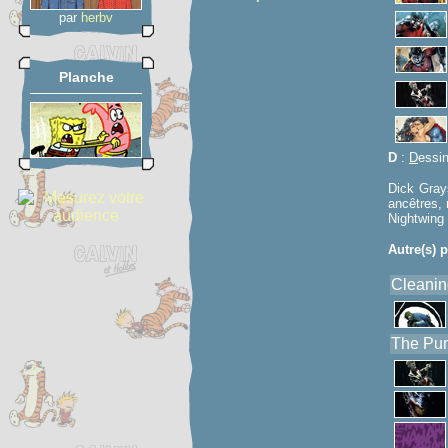
par
herbv
Planche
D
:
D
essi
Dick Grays
ancêtres,
Nightwing 
Autre(s) p
Cleaning
The Pun