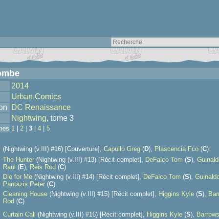
ombe
2014
Urban Comics
ion
DC Renaissance
Nightwing
, tome 3
mes
1
|
2
|
3
|
4
|
5
(Nightwing (v.III) #16) [Couverture],
Capullo Greg
(
D
),
Plascencia Fco
(
C
)
The Hunter
(Nightwing (v.III) #13) [Récit complet],
DeFalco Tom
(
S
),
Guinald
Raul
(
E
),
Reis Rod
(
C
)
Die for Me
(Nightwing (v.III) #14) [Récit complet],
DeFalco Tom
(
S
),
Guinald
Pantazis Peter
(
C
)
Cleaning House
(Nightwing (v.III) #15) [Récit complet],
Higgins Kyle
(
S
),
Bar
Rod
(
C
)
Curtain Call
(Nightwing (v.III) #16) [Récit complet],
Higgins Kyle
(
S
),
Barrow