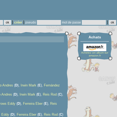
|
|
|
créer
pseudo
mot de passe
Achats
Achetez cet album sur
amazon.fr
o Andres
(
D
),
Irwin Mark
(
E
),
Fernández
o Andres
(
D
),
Irwin Mark
(
E
),
Reis Rod
(
C
),
rows Eddy
(
D
),
Ferreira Eber
(
E
),
Reis
s Eddy
(
D
),
Ferreira Eber
(
E
),
Reis Rod
(
C
)