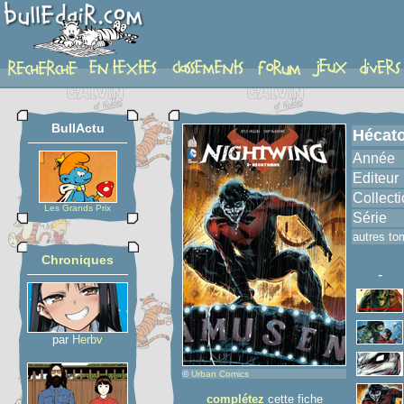
album
BullActu
Hécat
Année
Editeur
Collect
Les Grands Prix
Série
autres to
Chroniques
-
par
Herbv
©
Urban Comics
complétez
cette fiche