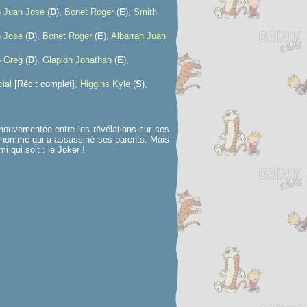
 Juan Jose
(
D
),
Bonet Roger
(
E
),
Smith
 Jose
(
D
),
Bonet Roger
(
E
),
Albarran Juan
o Greg
(
D
),
Glapion Jonathan
(
E
),
ial
[Récit complet],
Higgins Kyle
(
S
),
 mouvementée entre les révélations sur ses
l’homme qui a assassiné ses parents. Mais
 qui soit : le Joker !