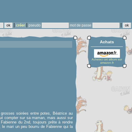
|
|
|
créer
pseudo
mot de passe
Achats
Achetez cet album sur
amazon.fr
grosses soirées entre potes, Béatrice au
 peut compter sur sa maman, mais aussi sur
i Fabienne du 2nd, toujours prête à rendre
, le mari un peu bourru de Fabienne qui la