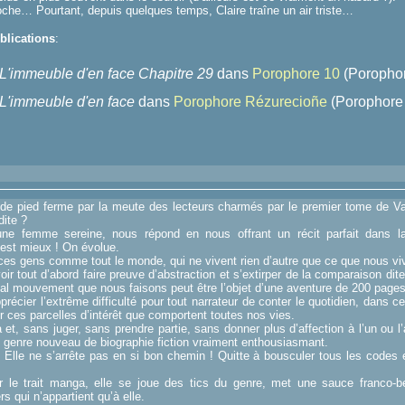
che… Pourtant, depuis quelques temps, Claire traîne un air triste…
blications
:
L'immeuble d'en face Chapitre 29
dans
Porophore 10
(Porophor
L'immeuble d'en face
dans
Porophore Rézurecioñe
(Porophore
 de pied ferme par la meute des lecteurs charmés par le premier tome de 
dite ?
une femme sereine, nous répond en nous offrant un récit parfait dans 
st mieux ! On évolue.
ces gens comme tout le monde, qui ne vivent rien d’autre que ce que nous vi
oir tout d’abord faire preuve d’abstraction et s’extirper de la comparaison dite
nal mouvement que nous faisons peut être l’objet d’une aventure de 200 pages
pprécier l’extrême difficulté pour tout narrateur de conter le quotidien, dans ce
er ces parcelles d’intérêt que comportent toutes nos vies.
a et, sans juger, sans prendre partie, sans donner plus d’affection à l’un ou
n genre nouveau de biographie fiction vraiment enthousiasmant.
 Elle ne s’arrête pas en si bon chemin ! Quitte à bousculer tous les codes et 
r le trait manga, elle se joue des tics du genre, met une sauce franco-b
s qui n’appartient qu’à elle.