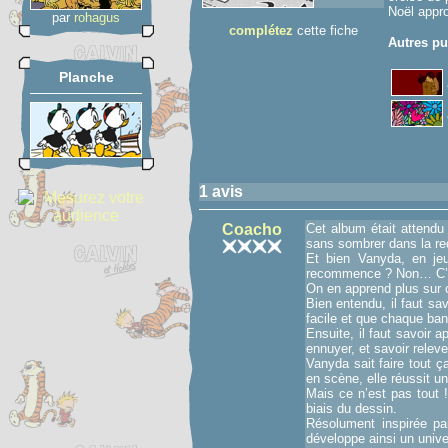
Noël appro
par
rohagus
complétez
cette fiche
Autres pu
Planche
1 avis
Coacho
Cet album était attendu
sans sombrer dans la re
Et bien Vanyda, en je
recommence ? Non… C’e
On en apprend plus sur 
Bien entendu, il faut sav
facile et que chaque ba
Ensuite, il faut savoir a
ennuyer, et savoir relev
Vanyda sait faire tout ç
en scène, elle réussit u
Mais ce n’est pas tout !
biais du dessin.
Résolument inspirée pa
développe ainsi un univer