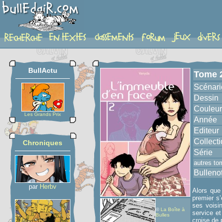
album
BullActu
Tome 
Scénari
Dessin
Couleur
Les Grands Prix
Année
Editeur
Collect
Chroniques
Série
autres to
Bulleno
par
Herbv
Alors que
premier s’
ses voisin
©
La Boîte à
service et
Bulles
croise de 