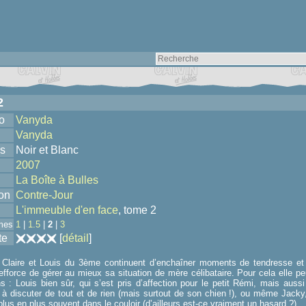
2
o
Vanyda
Vanyda
s
Noir et Blanc
2007
La Boîte à Bulles
ion
Contre-Jour
L'immeuble d'en face
, tome 2
mes
1
|
1.5
|
2
|
3
te
[
détail
]
 Claire et Louis du 3ème continuent d’enchaîner moments de tendresse et 
efforce de gérer au mieux sa situation de mère célibataire. Pour cela elle
s : Louis bien sûr, qui s’est pris d’affection pour le petit Rémi, mais auss
 à discuter de tout et de rien (mais surtout de son chien !), ou même Jacky
plus en plus souvent dans le couloir (d’ailleurs est-ce vraiment un hasard ?).