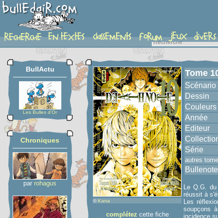
album
BullActu
Tome 1
Scénario
Dessin
Couleurs
Les Bulles d'Or
Année
Editeur
Collectio
Chroniques
Série
autres tom
Bullenote
par
rohagus
Le Q.G. du 
réussit à s'
©
Kana
Les réflexi
soupçons à 
complétez
cette fiche
incidence su