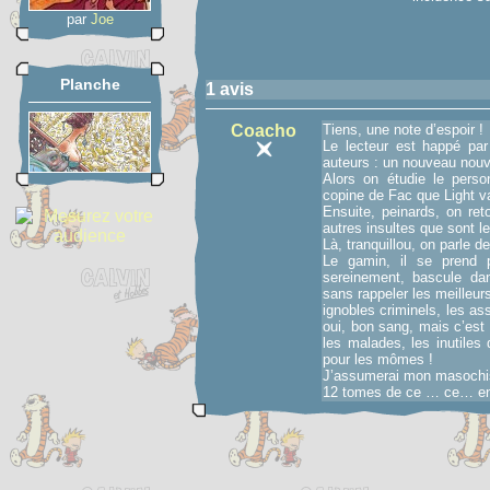
par
Joe
Planche
1 avis
Coacho
Tiens, une note d’espoir !
Le lecteur est happé pa
auteurs : un nouveau nou
Alors on étudie le perso
copine de Fac que Light 
Ensuite, peinards, on ret
autres insultes que sont le
Là, tranquillou, on parle d
Le gamin, il se prend 
sereinement, bascule da
sans rappeler les meilleu
ignobles criminels, les as
oui, bon sang, mais c’est 
les malades, les inutiles
pour les mômes !
J’assumerai mon masochism
12 tomes de ce … ce… e