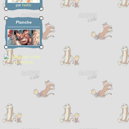
par
herbv
Planche