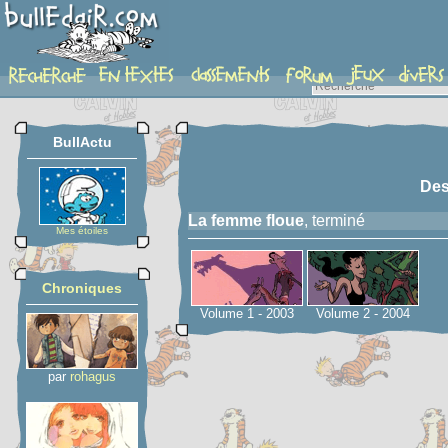
serie
BullActu
Des
La femme floue
, terminé
Mes étoiles
Chroniques
Volume 1 - 2003
Volume 2 - 2004
par
rohagus