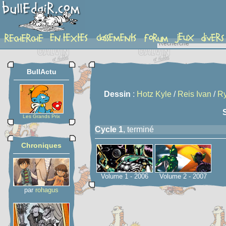
serie
BullActu
Dessin
:
Hotz Kyle
/
Reis Ivan
/
Ry
Les Grands Prix
Cycle 1
, terminé
Chroniques
Volume 1 - 2006
Volume 2 - 2007
par
rohagus