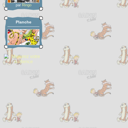
par
Ringo
Planche