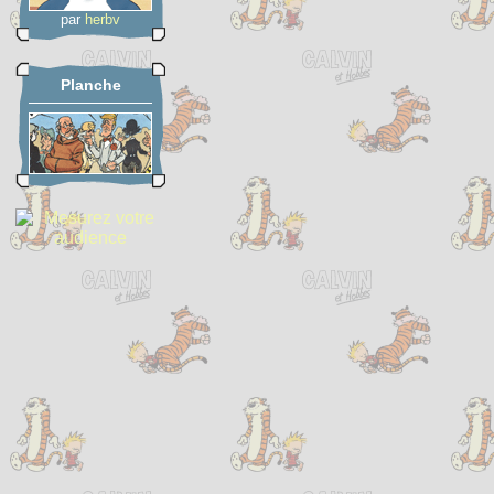
par
herbv
Planche