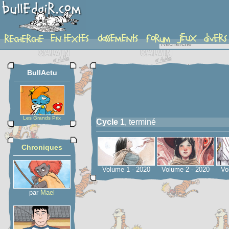
serie
BullActu
Les Grands Prix
Cycle 1
, terminé
Chroniques
Volume 1 - 2020
Volume 2 - 2020
Vo
par
Mael