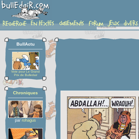
planche
BullActu
Vote pour Le Grand
Prix de Bulledair
Chroniques
par
rohagus