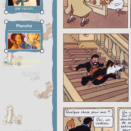
par
vacom
Planche