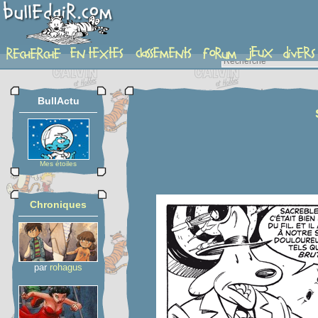
planche
BullActu
Mes étoiles
Chroniques
par
rohagus