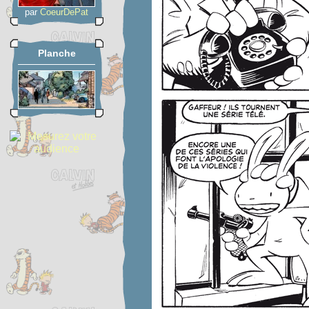
par
CoeurDePat
Planche