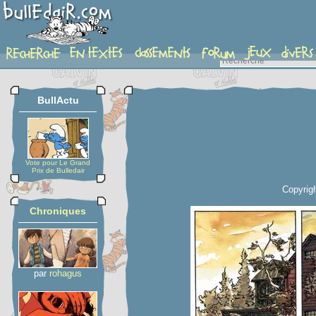
planche
BullActu
Vote pour Le Grand
Prix de Bulledair
Copyrigh
Chroniques
par
rohagus