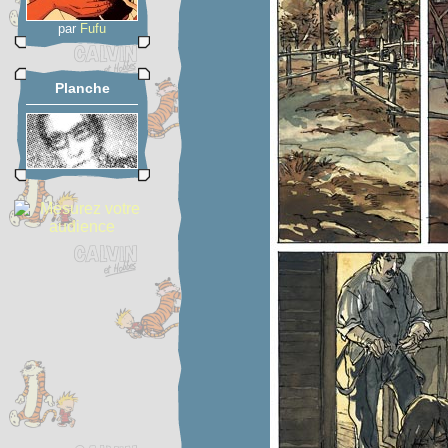
par
Fufu
Planche