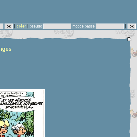
|
|
|
créer
pseudo
mot de passe
inges