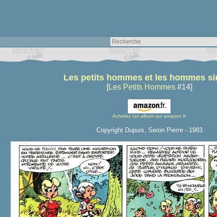
Les petits hommes et les hommes s
[
Les Petits Hommes
#14]
Achetez cet album sur amazon.fr
Copyright Dupuis, Seron Pierre - 1983