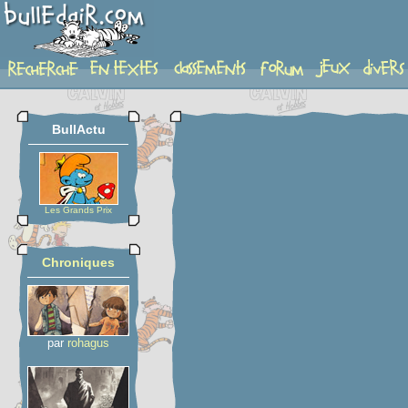
planche
BullActu
Les Grands Prix
Chroniques
par
rohagus