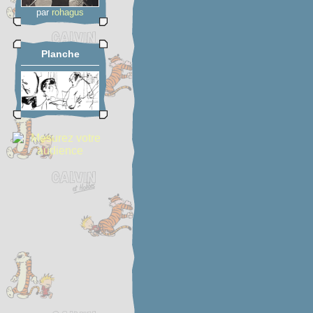
par
rohagus
Planche