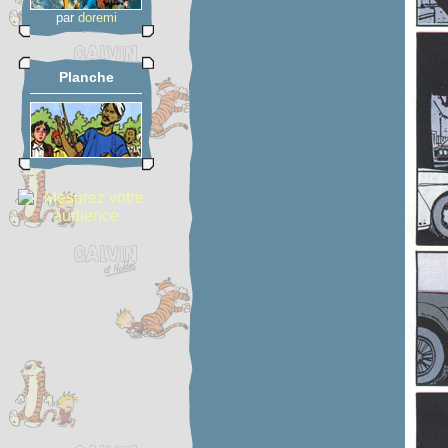
par
doremi
Planche