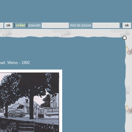
|
|
|
créer
pseudo
mot de passe
uel, Weiss - 1992