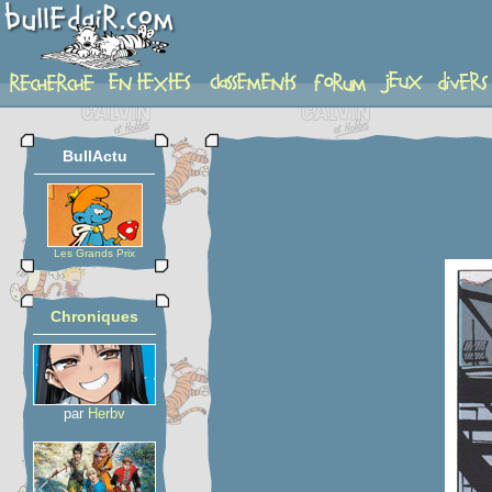
planche
BullActu
Les Grands Prix
Chroniques
par
Herbv