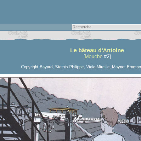
Le bâteau d'Antoine
[
Mouche
#2]
Copyright Bayard, Sternis Philippe, Viala Mireille, Moynot Emman