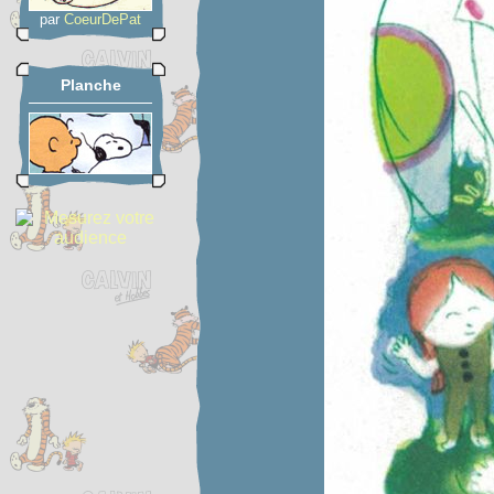
par
CoeurDePat
Planche