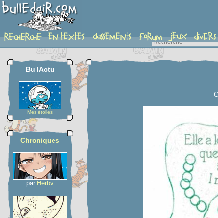
planche
BullActu
C
Mes étoiles
Chroniques
par
Herbv