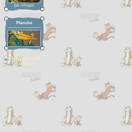
par
rohagus
Planche