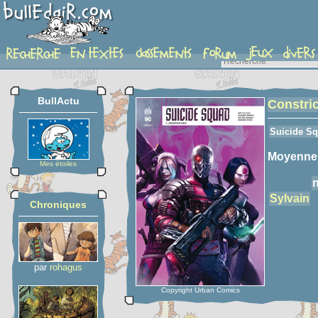
detail-etoiles
BullActu
Constric
Suicide Sq
Moyenne
Mes étoiles
Sylvain
Chroniques
par
rohagus
Copyright Urban Comics