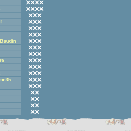
s
f
r Baudin
re
t
ume35