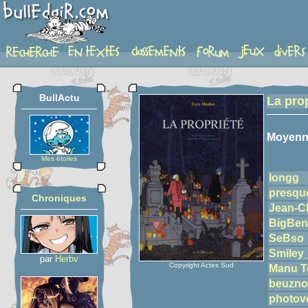
detail-etoiles
BullActu
La pro
Moyenn
Mes étoiles
longg
presqu
Chroniques
Jean-C
BigBen
SeBso
Smiley
par
Herbv
Copyright Actes Sud
Manu T
beuzno
photov