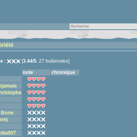
priété
e
:
[
3.44/5
, 27 bullenotes]
note
chronique
ejamais
hristophe
_Bone
emj
olta007