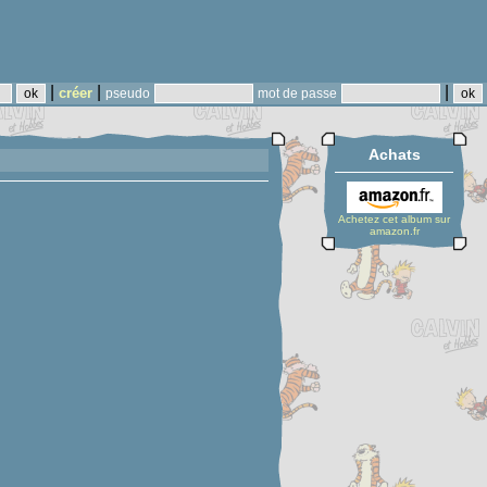
|
|
|
créer
pseudo
mot de passe
Achats
Achetez cet album sur
amazon.fr