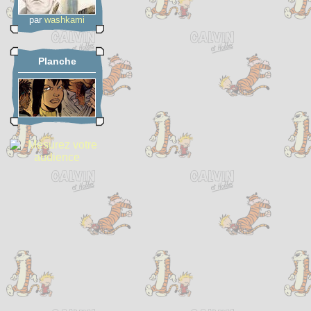
par
washkami
Planche