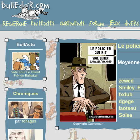
detail-etoiles
BullActu
Le polici
Moyenne
Vote pour Le Grand
Prix de Bulledair
zewed
Smiley_
Chroniques
fxdub
dgege
laotseu
Solea
par
rohagus
Copyright Casterman