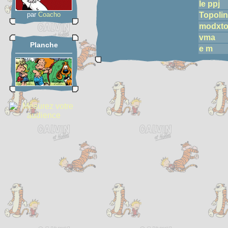
le ppj
par
Coacho
Topolin
modxto
vma
Planche
e m