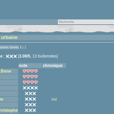
 urbaine
 autres tomes
1
|
2
e
:
[
3.08/5
, 13 bullenotes]
note
chronique
_Bone
us
oui
hristophe