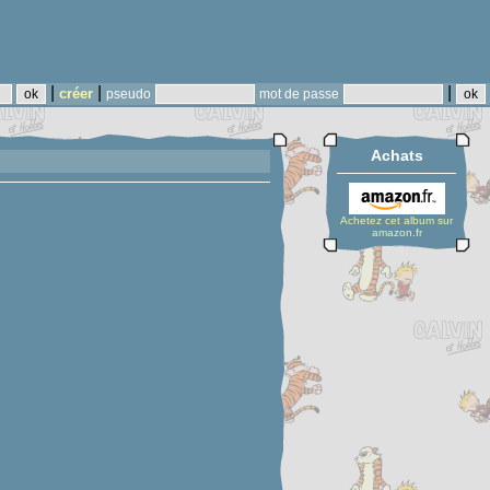
|
|
|
créer
pseudo
mot de passe
Achats
Achetez cet album sur
amazon.fr