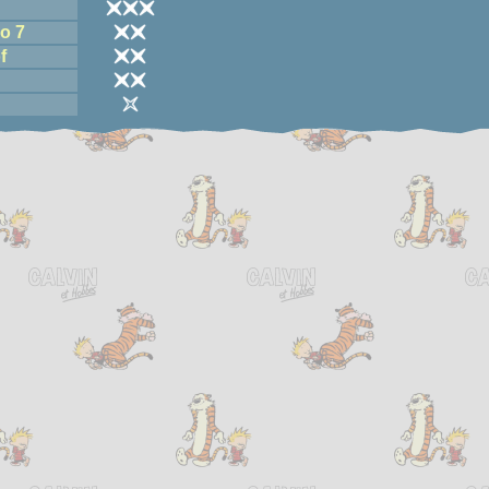
o 7
f