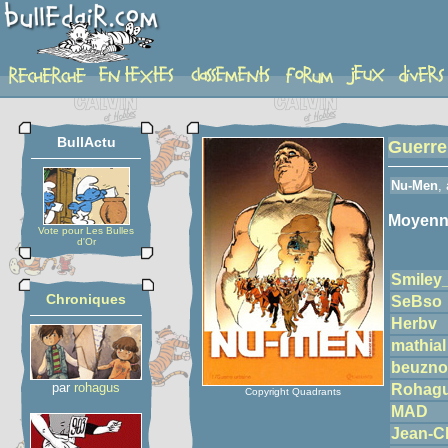
detail-etoiles
BullActu
Guerre
Nu-Men
,
Moyenn
Vote pour Les Bulles
d'Or
Smiley
Chroniques
SeBso
Herbv
mathial
beuzno
par
rohagus
Rohag
Copyright Quadrants
MAD
Jean-C