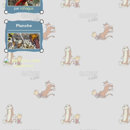
par
rohagus
Planche