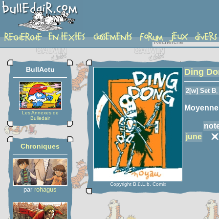
detail-etoiles
BullActu
Ding Do
2[w] Set B
,
Moyenne
Les Annexes de
Bulledair
not
june
Chroniques
Copyright B.ü.L.b. Comix
par
rohagus