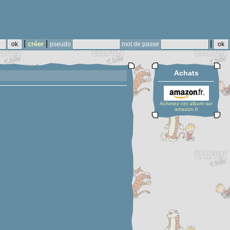
|
|
|
créer
pseudo
mot de passe
Achats
Achetez cet album sur
amazon.fr