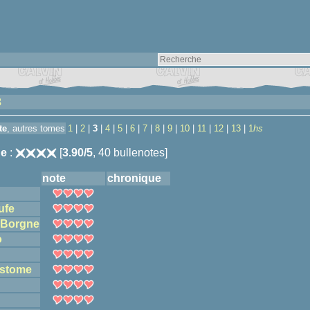
3
te
, autres tomes
1
|
2
|
3
|
4
|
5
|
6
|
7
|
8
|
9
|
10
|
11
|
12
|
13
|
1
hs
e
:
[
3.90/5
, 40 bullenotes]
note
chronique
d
ufe
e Borgne
o
stome