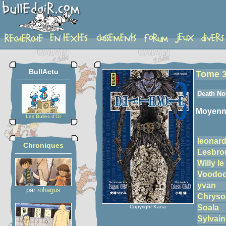
detail-etoiles
BullActu
Tome 
Death No
Moyenn
Les Bulles d'Or
leonar
Chroniques
Lesbro
Willy l
Voodo
yvan
par
rohagus
Chryso
Soala
Copyright Kana
Sylvain