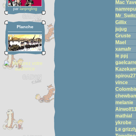
Mac Yave
par
lanjingling
namrepu
Mr_Swit
Gillix
Planche
jujug
Gruste
Mael
xamafr
le ppj
gaelcarr
Kazekam
spirou27
vince
Colombi
chewbam
melanie
Airwolf1
mathial
ykrobe
Le grizzl
Topolino