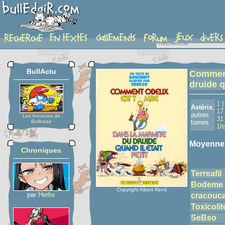
detail-etoiles
BullActu
Comment
druide q
1
Astérix
,
17
autres
Les Annexes de
31
Bulledair
tomes
1
h
Moyenne
Chroniques
Terreafil
Bodeme
Copyright Albert René
par
Herbv
cracouc
Toxicolit
SeBso