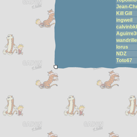
Jean-Chr
Kill Gill
ingweil
calvinbk
Aguirre3
wandrille
lorus
NDZ
Toto67