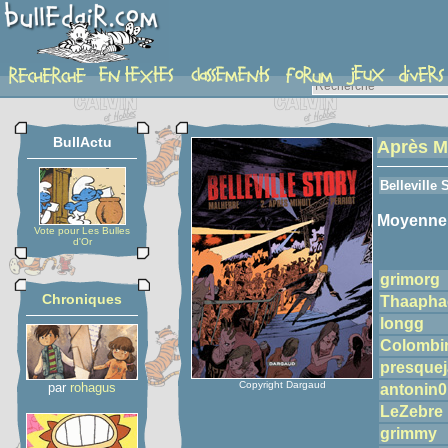
detail-etoiles
BullActu
Après M
Belleville 
Moyenne
Vote pour Les Bulles
d'Or
grimorg
Chroniques
Thaapha
longg
Colombi
presque
Copyright Dargaud
par
rohagus
antonin0
LeZebre
grimmy