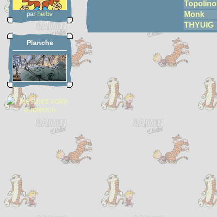
Topolino
par
herbv
Monk
THYUIG
Planche