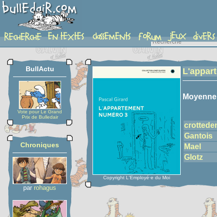
detail-etoiles
BullActu
L'appar
Moyenne
Vote pour Le Grand
Prix de Bulledair
crottede
Gantois
Chroniques
Mael
Glotz
Copyright L'Employé·e du Moi
par
rohagus