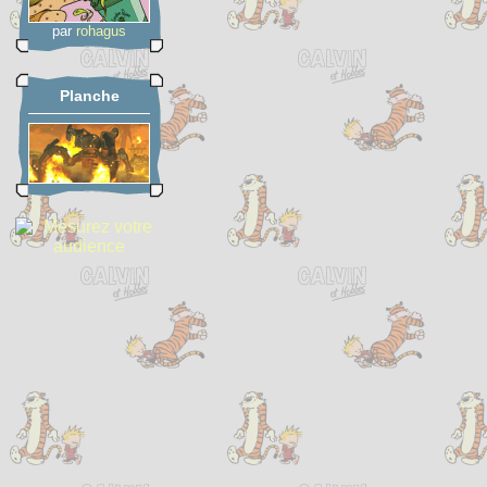
par
rohagus
Planche