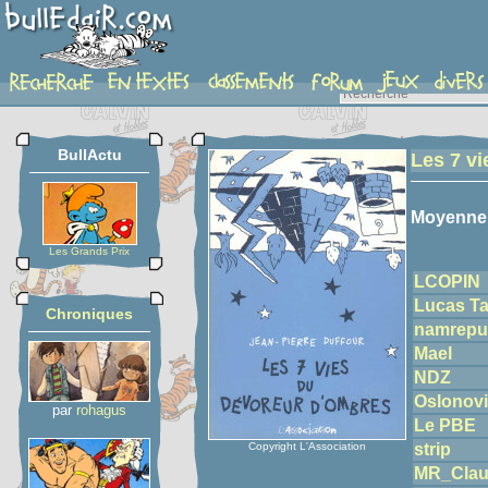
detail-etoiles
BullActu
Les 7 v
Moyenne
Les Grands Prix
LCOPIN
Lucas Ta
Chroniques
namrepu
Mael
NDZ
Oslonovi
par
rohagus
Le PBE
Copyright L'Association
strip
MR_Cla