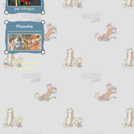
par
rohagus
Planche