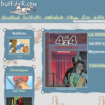
detail-etoiles
BullActu
La Vitri
Les 4×4
, a
Moyenne
Vote pour Les Bulles
d'Or
Colombi
Chroniques
Copyright Dargaud
par
Mael