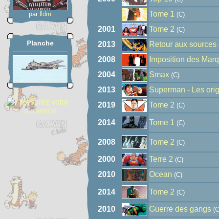
Tome 1
par
lldm
(C)
2001
Tome 2
(C)
Planche
2013
Retour aux sources
2008
Imposition des Mar
2004
Smax
(C)
2013
Superman - Les ori
2019
Tome 2
(C)
2014
Tome 1
(C)
2008
Tome 2
(C)
2000
Terre 2
(C)
2010
Ocean
(C)
2014
Tome 2
(C)
2010
Guerre des gangs
(C