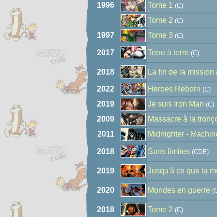
1996
Tome 1
(C)
Tome 2
(C)
1997
Tome 3
(C)
2017
Terre à terre
(C)
2018
La fin de la mission
2022
Heroes Reborn
(C)
2019
Je suis Iron Man
(C)
2009
Massacre à la tron
2011
Midnighter - Machine
2018
Sans limites
(CDE)
2019
Jusqu'à ce que la m
2020
Mondes en guerre
(C
2018
Tome 2
(C)