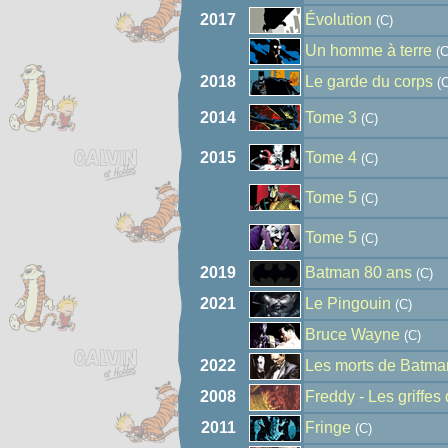
2017
Évolution
(C)
Un homme à terre
(C
2018
Le garde du corps
(C
2014
Tome 3
(C)
2015
Tome 4
(C)
Tome 5
(C)
Tome 5
(C)
2019
Batman 80 ans
(C)
2021
Le Pingouin
(C)
Bruce Wayne
(C)
2022
Les morts de Batma
2008
Freddy - Les griffes 
2011
Fringe
(C)