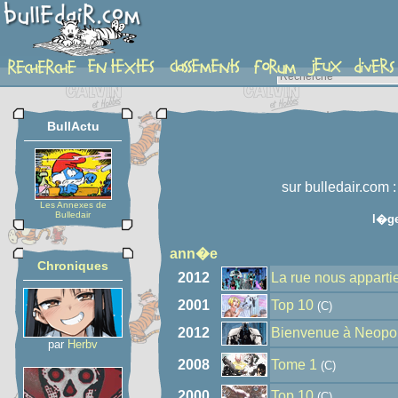
auteur
BullActu
sur bulledair.com 
Les Annexes de
Bulledair
l�g
ann�e
Chroniques
2012
La rue nous apparti
2001
Top 10
(C)
2012
Bienvenue à Neopol
par
Herbv
2008
Tome 1
(C)
2000
Top 10
(C)