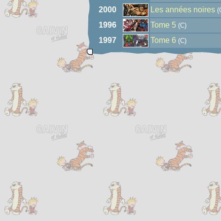
2000
Les années noires
(
1996
Tome 5
(C)
1997
Tome 6
(C)