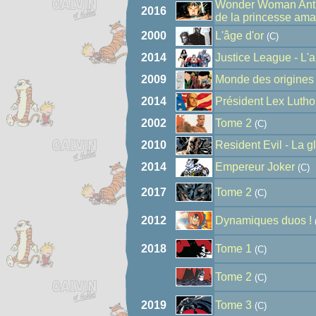
Wonder Woman Antho
2016
de la princesse am
2000
L'âge d'or
(C)
2014
Justice League - L'a
2009
Monde des origines
2014
Président Lex Lutho
2002
Tome 2
(C)
2010
Resident Evil - La gl
2014
Empereur Joker
(C)
2017
Tome 2
(C)
2012
Dynamiques duos !
2018
Tome 1
(C)
Tome 2
(C)
2019
Tome 3
(C)