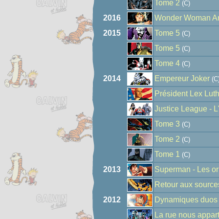
Tome 2
(C)
2016
Wonder Woman Anth
2015
Tome 5
(C)
Tome 5
(C)
Tome 4
(C)
2014
Empereur Joker
(C
Président Lex Lut
Justice League - L
Tome 3
(C)
Tome 2
(C)
Tome 1
(C)
2013
Superman - Les or
Retour aux source
2012
Dynamiques duos 
La rue nous appart