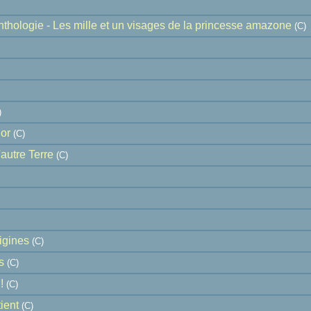
ologie - Les mille et un visages de la princesse amazone
(C)
)
hor
(C)
'autre Terre
(C)
igines
(C)
s
(C)
!
(C)
ient
(C)