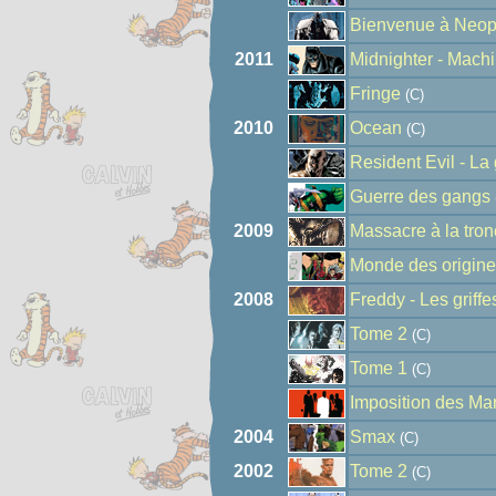
Bienvenue à Neop
2011
Midnighter - Machi
Fringe
(C)
2010
Ocean
(C)
Resident Evil - La 
Guerre des gangs
2009
Massacre à la tro
Monde des origin
2008
Freddy - Les griffe
Tome 2
(C)
Tome 1
(C)
Imposition des Ma
2004
Smax
(C)
2002
Tome 2
(C)