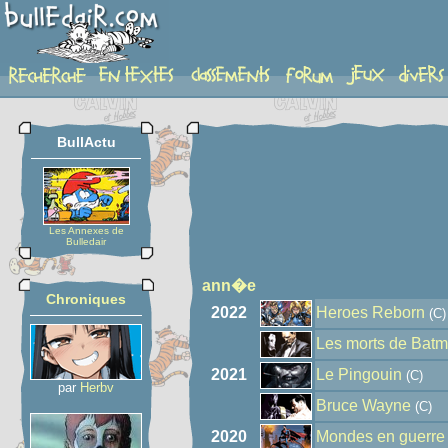
auteur
BullActu
Les Annexes de
Bulledair
ann�e
Chroniques
2022
Heroes Reborn
(C)
Les morts de Bat
2021
Le Pingouin
(C)
par
Herbv
Bruce Wayne
(C)
2020
Mondes en guerre