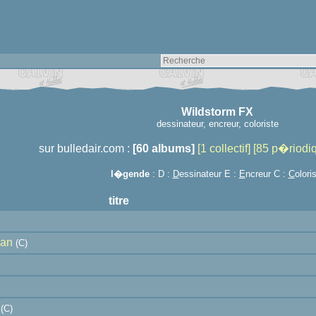
Wildstorm FX
dessinateur, encreur, coloriste
sur bulledair.com :
[60 albums]
[1 collectif]
[85 p�riodi
l�gende
: D :
D
essinateur E :
E
ncreur C :
C
olori
titre
man
(C)
(C)