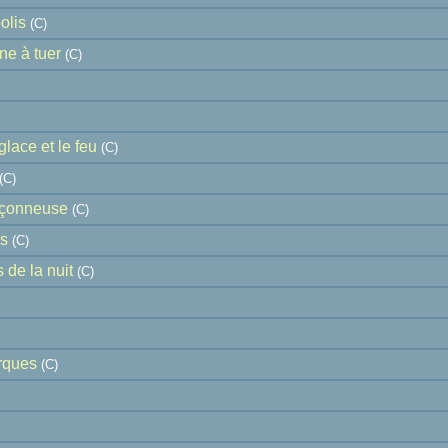
olis
(C)
ne à tuer
(C)
glace et le feu
(C)
(C)
nçonneuse
(C)
es
(C)
s de la nuit
(C)
rques
(C)