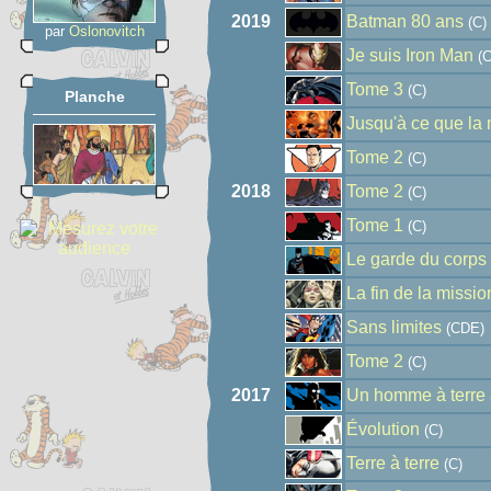
2019
Batman 80 ans
(C)
par
Oslonovitch
Je suis Iron Man
(C
Tome 3
(C)
Planche
Jusqu'à ce que la
Tome 2
(C)
2018
Tome 2
(C)
Tome 1
(C)
Le garde du corps
La fin de la missio
Sans limites
(CDE)
Tome 2
(C)
2017
Un homme à terre
Évolution
(C)
Terre à terre
(C)