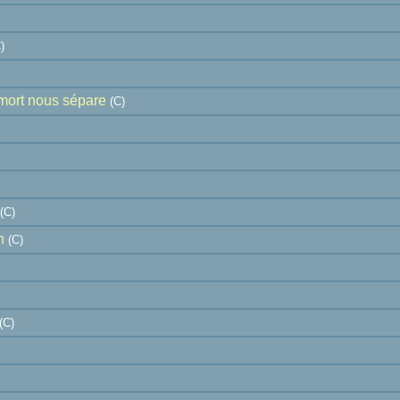
)
 mort nous sépare
(C)
(C)
n
(C)
(C)