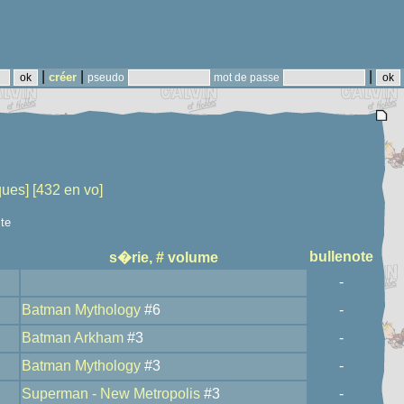
|
|
|
créer
pseudo
mot de passe
ques]
[432 en vo]
ste
bullenote
s�rie, # volume
-
Batman Mythology
#6
-
Batman Arkham
#3
-
Batman Mythology
#3
-
Superman - New Metropolis
#3
-