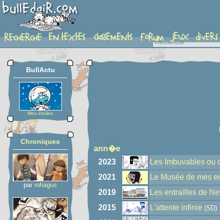
auteur
BullActu
Mes étoiles
Chroniques
ann�e
2023
Les Imbuvables ou c
2021
Le Musée de mes er
par
rohagus
2019
Les entrailles de N
2015
L'attente infinie
(SD)