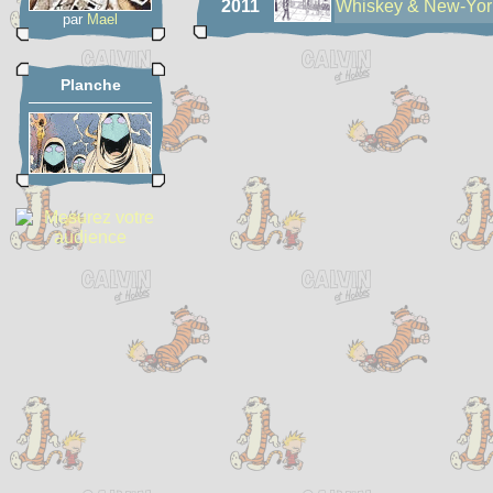
2011
Whiskey & New-Yor
par
Mael
Planche