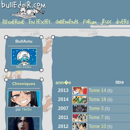
auteur
BullActu
Mes étoiles
titre
ann�e
Chroniques
2013
Tome 14
(S)
2014
Tome 18
(S)
2007
Tome 3
(S)
par
Herbv
2011
Tome 7
(S)
2012
Tome 10
(S)