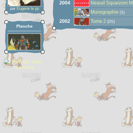
2004
Neaud Squarzoni M
par
Eugene le jip
Munographie
(S)
2002
Tome 2
(DS)
Planche