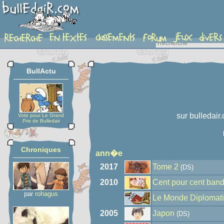
auteur
BullActu
sur bulledair
Vote pour Le Grand
Prix de Bulledair
Chroniques
ann�e
2017
Tome 2
(DS)
2010
Cent pour cent ban
par
rohagus
Le Monde Diplomat
2005
Japon
(DS)