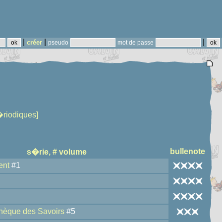
|
|
|
créer
pseudo
mot de passe
�riodiques]
bullenote
s�rie, # volume
ent
#1
thèque des Savoirs
#5