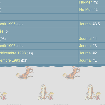
Nu-Men
#2
)
Nu-Men
#1
)
août 1995
Journal
#3.5
(DS)
rès
(D)
Journal
#4
(DS)
août 1995
Journal
#3
(DS)
 décembre 1993
Journal
#2
(DS)
ptembre 1993
Journal
#1
(DS)