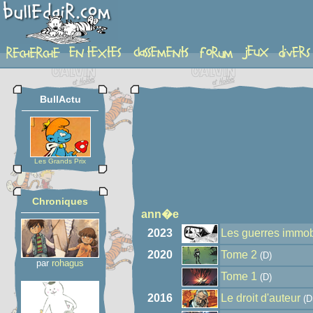
auteur
BullActu
Les Grands Prix
Chroniques
ann�e
2023
Les guerres immob
2020
Tome 2
(D)
par
rohagus
Tome 1
(D)
2016
Le droit d'auteur
(D