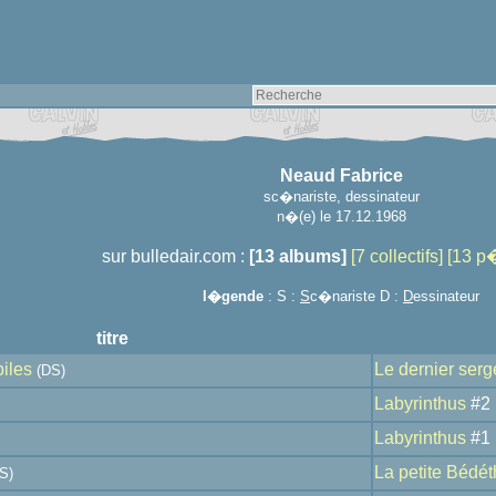
Neaud Fabrice
sc�nariste, dessinateur
n�(e) le 17.12.1968
sur bulledair.com :
[13 albums]
[7 collectifs]
[13 p
l�gende
: S :
S
c�nariste D :
D
essinateur
titre
iles
Le dernier serg
(DS)
Labyrinthus
#2
Labyrinthus
#1
La petite Bédé
S)