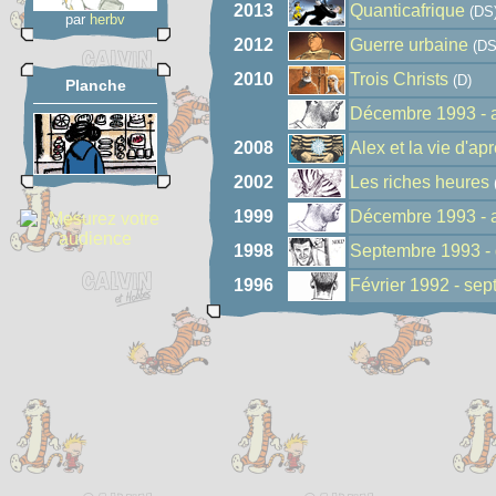
2013
Quanticafrique
(DS
par
herbv
2012
Guerre urbaine
(DS
2010
Trois Christs
(D)
Planche
Décembre 1993 - 
2008
Alex et la vie d'ap
2002
Les riches heures
1999
Décembre 1993 - 
1998
Septembre 1993 -
1996
Février 1992 - se