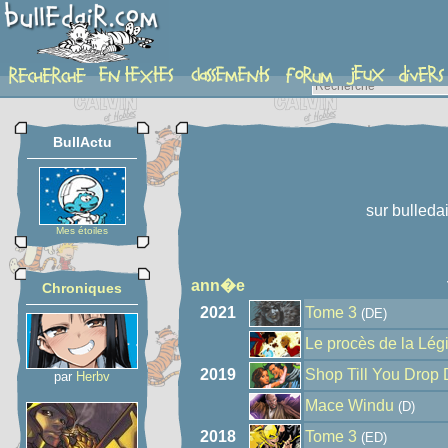
auteur
BullActu
sur bulleda
Mes étoiles
ann�e
Chroniques
2021
Tome 3
(DE)
Le procès de la Lég
2019
Shop Till You Drop
par
Herbv
Mace Windu
(D)
2018
Tome 3
(ED)