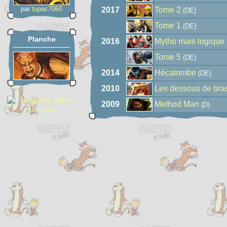
par
tupac7060
2017
Tome 2
(DE)
Tome 1
(DE)
Planche
2016
Mytho mais logique
Tome 5
(DE)
2014
Hécatombe
(DE)
2010
Les dessous de bras
2009
Method Man
(D)