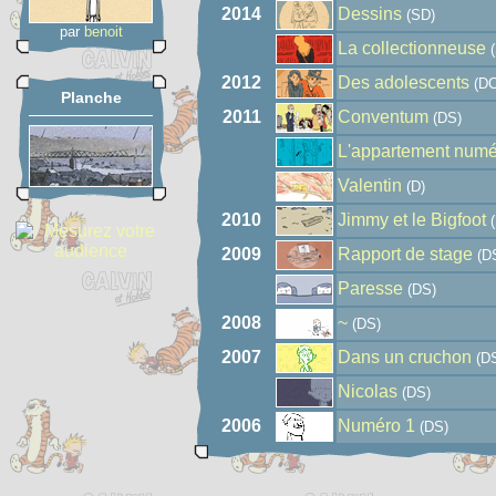
2014
Dessins
(SD)
par
benoit
La collectionneuse
(
2012
Des adolescents
(DC
Planche
2011
Conventum
(DS)
L'appartement numé
Valentin
(D)
2010
Jimmy et le Bigfoot
(
2009
Rapport de stage
(D
Paresse
(DS)
2008
~
(DS)
2007
Dans un cruchon
(D
Nicolas
(DS)
2006
Numéro 1
(DS)