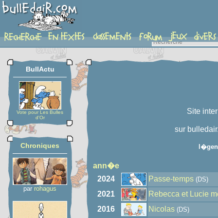
auteur
BullActu
Site inte
Vote pour Les Bulles
d'Or
sur bulledai
Chroniques
l�gen
ann�e
2024
Passe-temps
(DS)
par
rohagus
2021
Rebecca et Lucie m
2016
Nicolas
(DS)