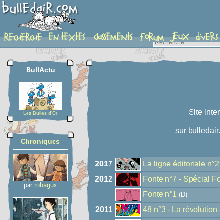
auteur
BullActu
Site inte
Les Bulles d'Or
sur bulledair
Chroniques
2017
La ligne éditoriale n°2
2012
Fonte n°7 - Spécial F
par
rohagus
Fonte n°1
(D)
2011
48 n°3 - La révolution