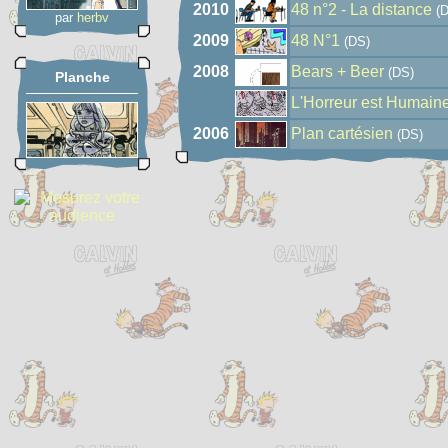
2010
48 n°2 - La distance
(D
par
herbv
2009
48 N°1
(DS)
2008
Bears + Beer
(DS)
Planche
L'Horreur est Humaine
2006
Plan cartésien
(DS)